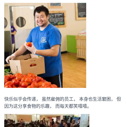
快乐似乎会传递， 虽然雇佣的员工， 本身也生活窘困， 但
因为这分享食物的乐趣， 而每天都笑嘻嘻。