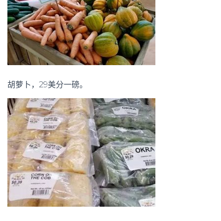
胡萝卜，29美分一磅。