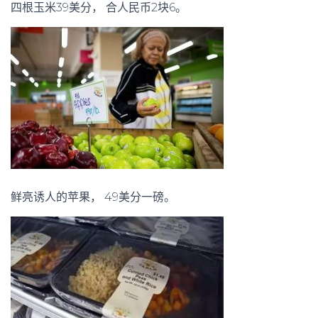
四根玉米39美分， 合人民币2块6。
鲜亮诱人的苹果， 49美分一磅。