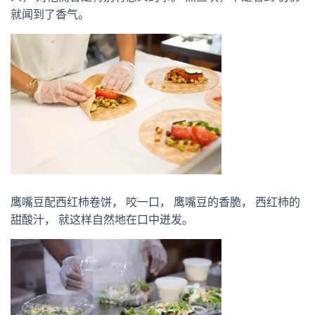
就闻到了香气。
鹰嘴豆配西红柿卷饼， 咬一口， 鹰嘴豆的香脆， 西红柿的
甜酸汁， 就这样自然地在口中迸发。