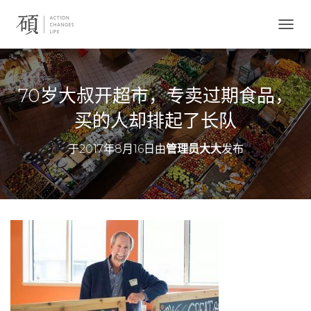
切
换
导
航
70岁大叔开超市，专卖过期食品，
买的人却排起了长队
于
2017年8月16日
由
管理员大大
发布