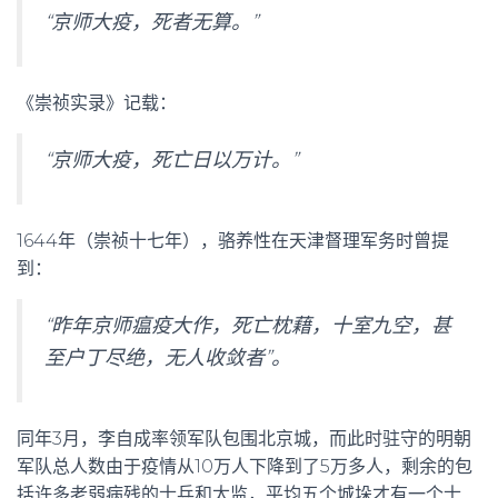
“京师大疫，死者无算。”
《崇祯实录》记载：
“京师大疫，死亡日以万计。”
1644年（崇祯十七年），骆养性在天津督理军务时曾提
到：
“昨年京师瘟疫大作，死亡枕藉，十室九空，甚
至户丁尽绝，无人收敛者”。
同年3月，李自成率领军队包围北京城，而此时驻守的明朝
军队总人数由于疫情从10万人下降到了5万多人，剩余的包
括许多老弱病残的士兵和太监，平均五个城垛才有一个士