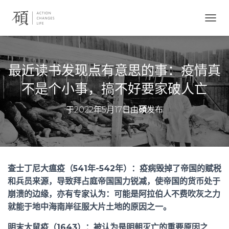
切
换
导
航
最近读书发现点有意思的事：疫情真
不是个小事，搞不好要家破人亡
于
2022年5月17日
由
碩
发布
查士丁尼大瘟疫（541年-542年）：疫病
毁掉了帝国的赋税
和兵员来源，
导致拜占庭帝国国力锐减，
使帝国的货币处于
崩溃的边缘，
亦有专家认为：可能是阿拉伯人不费吹灰之力
就能于地中海南岸征服大片土地的原因之一
。
明末大鼠疫（1643）：被认为是明朝灭亡的重要原因之