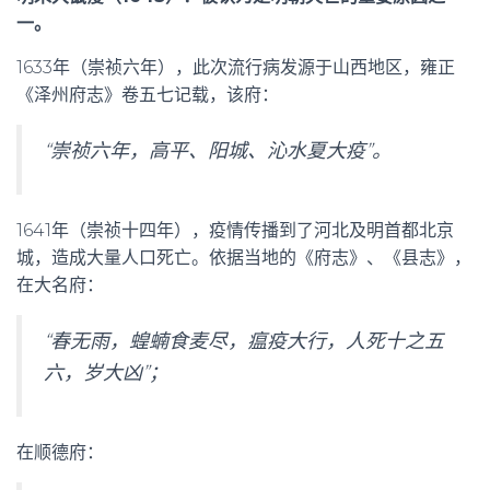
一。
1633年（崇祯六年），此次流行病发源于山西地区，雍正
《泽州府志》卷五七记载，该府：
“崇祯六年，高平、阳城、沁水夏大疫”。
1641年（崇祯十四年），疫情传播到了河北及明首都北京
城，造成大量人口死亡。依据当地的《府志》、《县志》，
在大名府：
“春无雨，蝗蝻食麦尽，瘟疫大行，人死十之五
六，岁大凶”；
在顺德府：