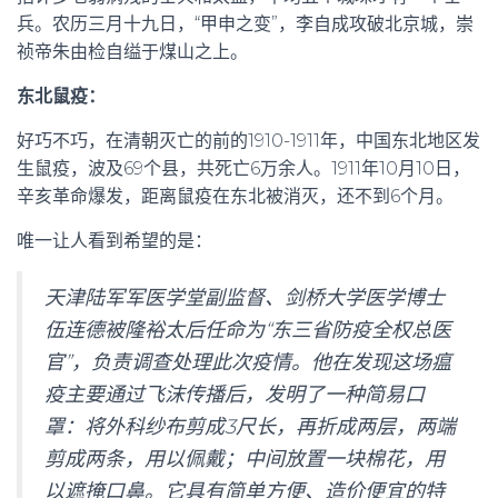
兵。农历三月十九日，“甲申之变”，李自成攻破北京城，崇
祯帝朱由检自缢于煤山之上。
东北鼠疫：
好巧不巧，在清朝灭亡的前的1910-1911年，中国东北地区发
生鼠疫，
波及69个县，共死亡6万余人。1911年10月10日，
辛亥革命爆发，距离鼠疫在东北被消灭，还不到6个月。
唯一让人看到希望的是：
天津陆军军医学堂副监督、剑桥大学医学博士
伍连德被隆裕太后任命为“东三省防疫全权总医
官”，负责调查处理此次疫情。他在发现这场瘟
疫主要通过飞沫传播后，发明了一种简易口
罩：将外科纱布剪成3尺长，再折成两层，两端
剪成两条，用以佩戴；中间放置一块棉花，用
以遮掩口鼻。它具有简单方便、造价便宜的特