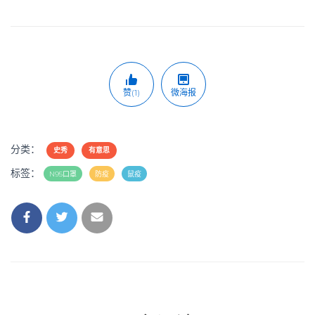
赞(1)
微海报
分类：
史秀
有意思
标签：
N95口罩
防疫
鼠疫