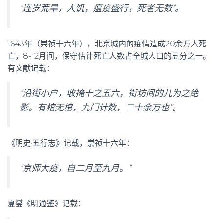
“连岁荒旱，人饥，瘟疫盛行，死者无数”。
1643年（崇祯十六年），北京城内的疫情造成20余万人死
亡，8-12月间，保守估计死亡人数占全城人口的五分之一。
有文献记载：
“沿街小户，收掩十之五六，街坊间的儿为之绝
影。有棺无棺，九门计数，二十余万也”。
《明史·五行志》记载，崇祯十六年：
“京师大疫，自二月至九月。”
夏燮《明通鉴》记载：