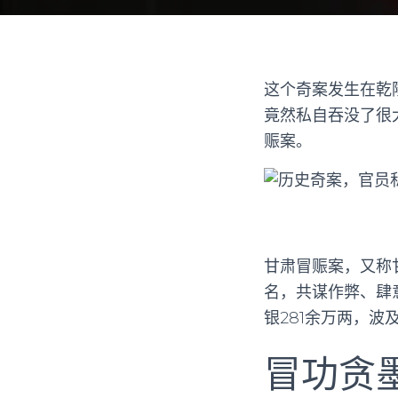
这个奇案发生在乾
竟然私自吞没了很
赈案。
甘肃冒赈案，又称甘
名，共谋作弊、肆
银281余万两，
冒功贪