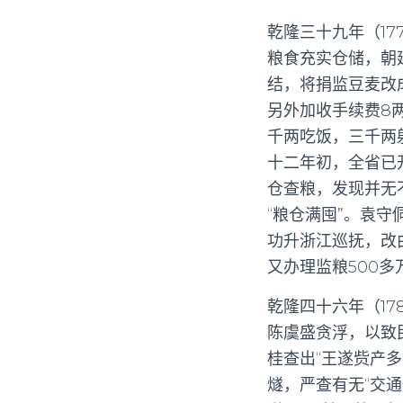
乾隆三十九年（1
粮食充实仓储，朝
结，将捐监豆麦改
另外加收手续费8
千两吃饭，三千两
十二年初，全省已
仓查粮，发现并无
“粮仓满囤”。袁
功升浙江巡抚，改
又办理监粮500多
乾隆四十六年（1
陈虞盛贪浮，以致
桂查出“王遂赀产
燧，严查有无“交