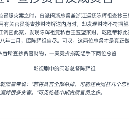
监冒赈灾案之时，曾派闽浙总督兼浙江巡抚陈辉祖查抄王
年七月有关官员将查抄财物解送内府时，却发现财物不符期
江调查此案，发现陈辉祖竟私吞王亶望家财。乾隆帝称此
十八年二月，赐陈辉祖自尽。可叹，这两位总督才是真正
影视剧中的闽浙总督陈辉祖
乾隆皇帝说：“若将贪官全部杀掉，可能还会冤枉几个忠臣
漏掉很多贪官。”可见乾隆中期贪腐官员之多。