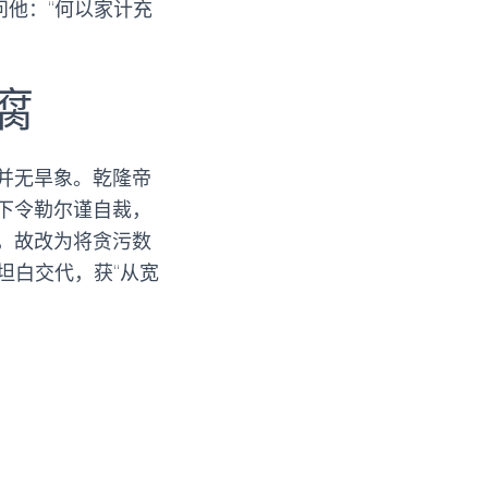
问他：“何以家计充
腐
并无旱象。乾隆帝
下令勒尔谨自裁，
，故改为将贪污数
坦白交代，获“从宽