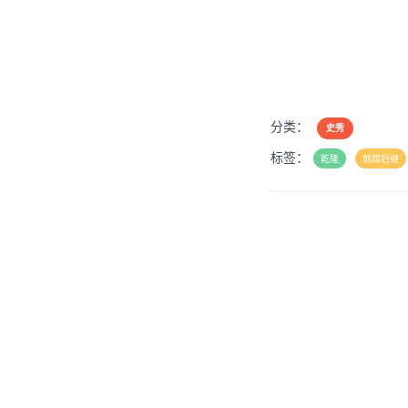
分类：
史秀
标签：
乾隆
前腐后继