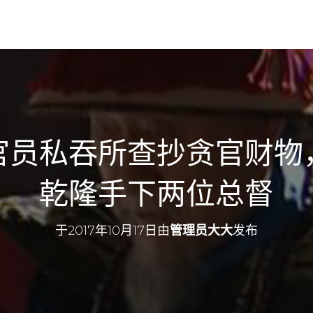
官员私吞所查抄贪官财物
乾隆手下两位总督
于
2017年10月17日
由
管理员大大
发布