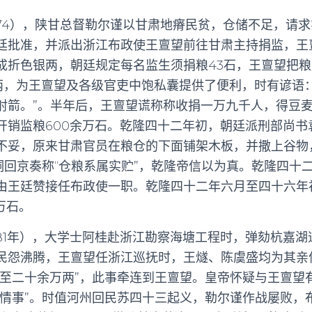
774），陕甘总督勒尔谨以甘肃地瘠民贫，仓储不足，请
廷批准，并派出浙江布政使王亶望前往甘肃主持捐监，王
成折色银两，朝廷规定每名监生须捐粮43石，王亶望把粮
两，为王亶望及各级官吏中饱私囊提供了便利，时有谚语：
射箭。”。半年后，王亶望谎称称收捐一万九千人，得豆
开销监粮600余万石。乾隆四十二年初，朝廷派刑部尚书
不妥，原来甘肃官员在粮仓的下面铺架木板，并撒上谷物
守侗回京奏称“仓粮系属实贮”，乾隆帝信以为真。乾隆四十
由王廷赞接任布政使一职。乾隆四十二年六月至四十六年
万石。
781年），大学士阿桂赴浙江勘察海塘工程时，弹劾杭嘉
民怨沸腾，王亶望任浙江巡抚时，王燧、陈虞盛均为其亲
多至二十余万两”，此事牵连到王亶望。皇帝怀疑与王亶望
通情事”。时值河州回民苏四十三起义，勒尔谨作战屡败，