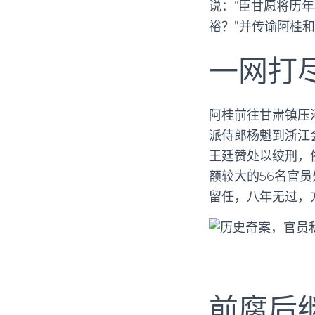
说：“臣甘愿将历
裕？”并传谕阿桂
一网打
阿桂前往甘肃镇压
派侍郎杨魁到浙江
王廷赞处以绞刑，
额较大的56名官
留任，八年无过，
前腐后