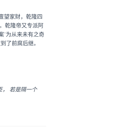
亶望家财，乾隆四
望。乾隆帝又专派阿
案“为从来未有之奇
做到了前腐后继。
， 若是隔一个