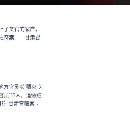
上了贪官的家产，
史奇案——甘肃冒
地方官员以“赈灾”为
员113人，追缴赃
称“甘肃冒赈案”。