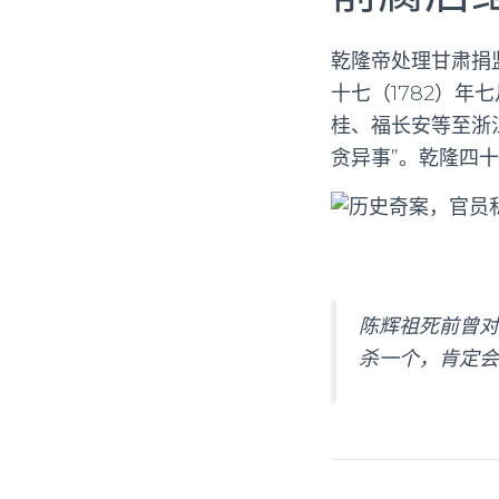
乾隆帝处理甘肃捐
十七（1782）
桂、福长安等至浙
贪异事”。乾隆四
陈辉祖死前曾对
杀一个，肯定会