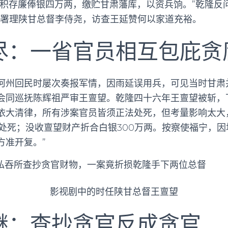
年积存廉俸银四万两，缴贮甘肃藩库，以资兵饷。”乾隆反
和署理陕甘总督李侍尧，访查王延赞何以家道充裕。
尽：一省官员相互包庇贪
河州回民时屡次奏报军情，因雨延误用兵，可见当时甘肃
会同巡抚陈辉祖严审王亶望。乾隆四十六年王亶望被斩，
依大清律，所有涉案官员皆须正法处死，但考量影响太大
员处死；没收亶望财产折合白银300万两。按察使福宁，因
方准开复。”
影视剧中的时任陕甘总督王亶望
继：查抄贪官反成贪官