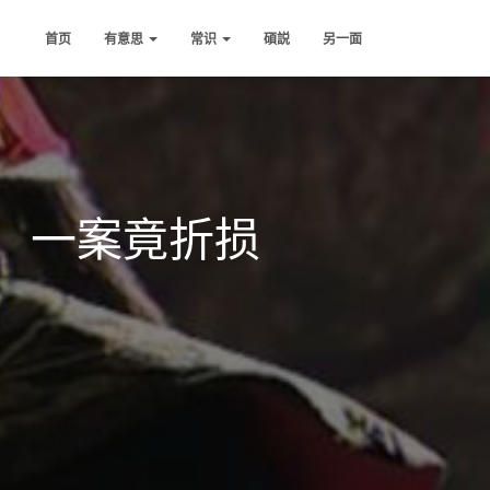
首页
有意思
常识
碩説
另一面
，一案竟折损