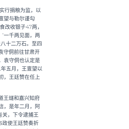
求实行捐粮为监，以
亶望与勒尔谨勾
食改收银子47两，
“一千两见面，两
麦八十二万石。至四
袁守侗前往甘肃开
，袁守侗也认定是
二年五月，王亶望以
初，王廷赞在任上
湖道王燧和嘉兴知府
信，是年二月，阿
有关，下令逮捕王
布政使王廷赞奏折