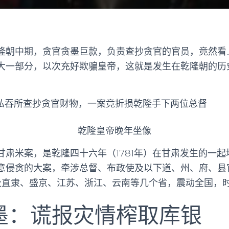
隆朝中期，贪官贪墨巨款，负责查抄贪官的官员，竟然看
大一部分，以次充好欺骗皇帝，这就是发生在乾隆朝的历
乾隆皇帝晚年坐像
肃米案，是乾隆四十六年（1781年）在甘肃发生的一起
意侵贪的大案，牵涉总督、布政使及以下道、州、府、县官
波及直隶、盛京、江苏、浙江、云南等几个省，震动全国，时
墨：谎报灾情榨取库银