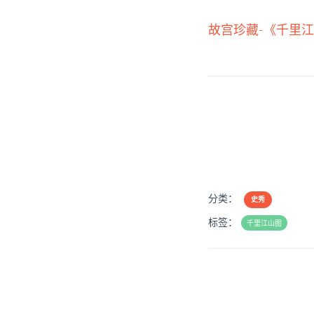
故宫珍藏-《千里
分类：
史秀
标签：
千里江山图