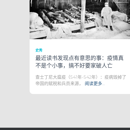
史秀
最近读书发现点有意思的事：疫情真
不是个小事，搞不好要家破人亡
查士丁尼大瘟疫（541年-542年）：疫病毁掉了
帝国的赋税和兵员来源，
阅读更多…