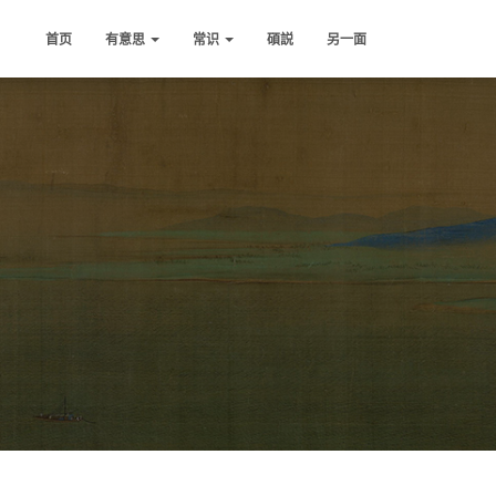
首页
有意思
常识
碩説
另一面
》