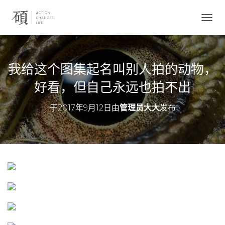
切
换
导
航
我给这个图集起名叫别人拍的动物，
好看，但自己永远也拍不出
于
2017年9月12日
由
管理员大大
发布