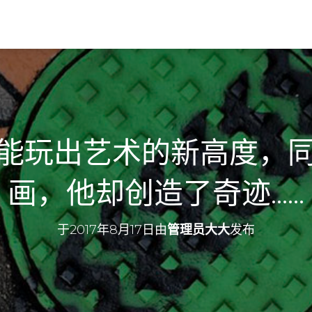
能玩出艺术的新高度，
画，他却创造了奇迹……
于
2017年8月17日
由
管理员大大
发布