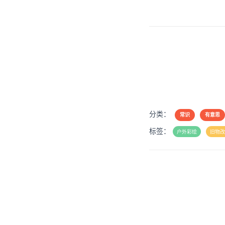
分类：
常识
有意思
标签：
户外彩绘
旧物改