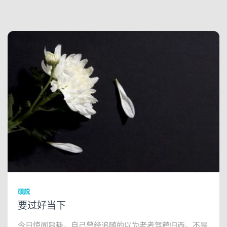
碩説
要过好当下
今日惊闻噩耗，自己曾经追随的以为老者驾鹤归西。不是