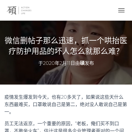
切
换
导
航
微信删帖子那么迅速，抓一个哄抬医
疗防护用品的坏人怎么就那么难？
于
2020年2月11日
由
碩
发布
疫情发生爆发到今天，也有20多天了，如果说这些天什么
东西最难买，口罩敢说自己是第二，绝对没人敢说自己是第
一。
员工无法返京，一个重要的原因，“老板，俺们买不到口
罩，不敢坐火车”，估计这是很多企业管理者面对的一个问