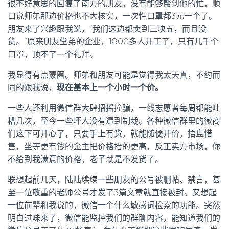
很不好意思的回复了南方的朋友，没有能够帮到他的忙，顺
口说师弟那边价格也不大核实，一次性口罩都3元一个了。
朋友来了兴趣跟我说，“我们这边都卖到三块五，而且没
货。”原来朋友堂弟的企业，1800多人开工了，只有几千个
口罩，顶不了一个礼拜。
我显得有点蒙圈。师弟和朋友可能是觉得我太天真，不约而
同的跟我说，
现在基本上一个小时一个价。
一些人还利用微信群大肆招摇撞骗，一线志愿者每周都能吐
槽几次，至今一些坏人没有遭到制裁。各种微信群里的微商
们这下可开心了，只要手上有货，就能随便开价，捂盘惜
售，坐等更有钱的金主把价格抬的更高，反正卖方市场，你
不给到我满意的价格，老子就是不发货了。
联想起前几天，陆陆续续一些朋友的公号被删帖、禁言，甚
至一位敬重的老师公号才发了3篇文章就直接被封。又想起
一位前辈和我说的，微信一个什么敏感词检索的功能。突然
明白过味来了，微信能监控我们的群聊内容，能知道我们的