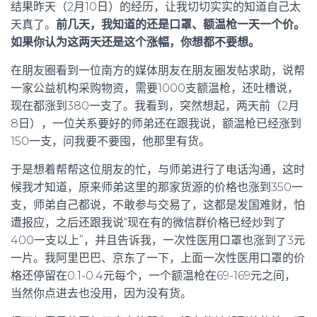
结果昨天（2月10日）的经历，让我切切实实的知道自己太
天真了。
前几天，我知道的还是口罩、额温枪一天一个价。
如果你认为这两天还是这个涨幅，你想都不要想。
在朋友圈看到一位南方的媒体朋友在朋友圈发帖求助，说帮
一家公益机构采购物资，需要1000支额温枪，还吐槽说，
现在都涨到380一支了。我看到，突然想起，两天前（2月
8日），一位关系要好的师弟还在跟我说，额温枪已经涨到
150一支，问我要不要囤，他那里有货。
于是想着帮帮这位朋友的忙，与师弟进行了电话沟通，这时
候我才知道，原来师弟这里的那家货源的价格也涨到350一
支，师弟自己都说，不敢参与交易了，这都是发国难财，怕
遭报应，之后还跟我说“现在有的微信群价格已经炒到了
400一支以上”，并且告诉我，一次性医用口罩也涨到了3元
一片。我阿里巴巴、京东了一下，上面一次性医用口罩的价
格还停留在0.1-0.4元每个，一个额温枪在69-169元之间，
当然你点进去也没用，因为没有货。