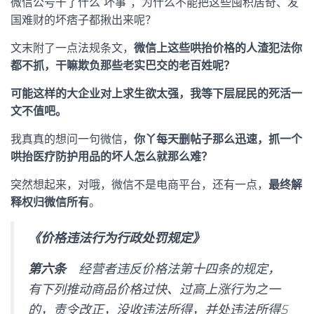
微信公号干了什么“坏事”，为什么不能把这些囤积居奇、发
国难财的坏痞子都揪出来呢？
文末附了一点法规条文，
微信上这些哄抬价格的人渣犯法你
都不抓，干嘛欺负那些老实巴交的老百姓呢？
可能这样的大企业对上求生欲太强，我等下层屁民的死活一
文不值吧。
我真真的想问一句微信，
你丫每天删帖子那么迅速，抓一个
哄抬医疗防护用品的坏人怎么就那么难？
突然想起来，对哦，微信不是电商平台，还有一点，
最终解
释权归微信所有
。
《价格违法行为行政处罚规定》
第六条
经营者违反价格法第十四条的规定，
有下列推动商品价格过快、过高上涨行为之一
的，责令改正，没收违法所得，并处违法所得5