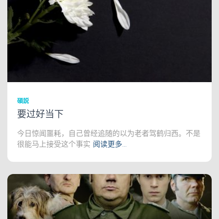
碩説
要过好当下
今日惊闻噩耗，自己曾经追随的以为老者驾鹤归西。不是
很能马上接受这个事实
阅读更多…