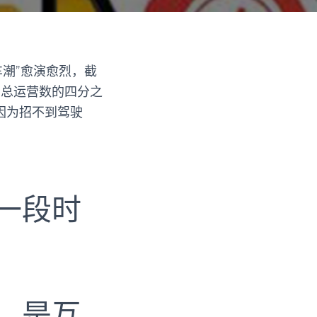
车潮”愈演愈烈，截
占总运营数的四分之
因为招不到驾驶
一段时
，是互