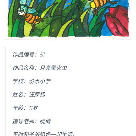
作品编号：
51
作品名称：月亮萤火虫
学校：汾水小学
姓名：汪厚杨
年龄：
11
岁
指导老师：阮倩
平时和爷爷奶奶一起生活。