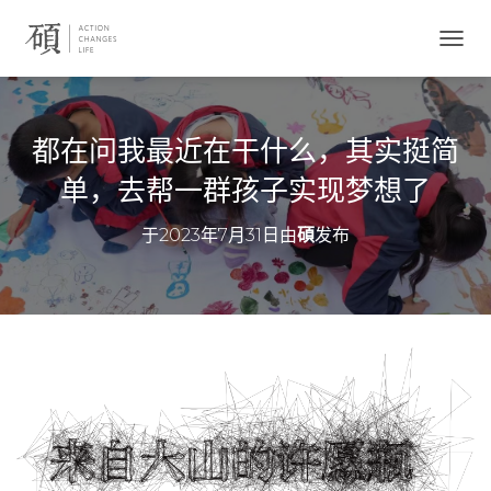
切
换
导
航
都在问我最近在干什么，其实挺简
单，去帮一群孩子实现梦想了
于
2023年7月31日
由
碩
发布