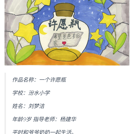
作品名称：一个许愿瓶
学校：汾水小学
姓名：刘梦洁
年龄
9
岁 指导老师：杨建华
平时和爷爷奶奶一起生活。