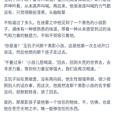
声呻吟着，从未高声叫喊。再后来，他渐渐连叫喊的力气都
没有，只觉得眼前漆黑，头脑眩晕……
不知道过了多久。在迷雾之中他见到了一个黑色的小孩影
子，通体有一种很熟悉的味道，带着一种从未感受到过的浊
气和力量的魅惑力，不知不觉吸引着他。
“你是谁？”玉玑子问那个黑影小孩，这是他第一次主动开口
说话，然后他想向那个孩子走过去。
“不要过来！”小孩儿怒喝道，“回去，回到大荒的世界去，去
寻求力量，等到你力量足够强大，我们会再次相逢。”
玉玑子站在黑暗里，没有再向前。他生性倔强乖僻，很少按
照别人的话办事，而这次，他居然连那个黑影小孩的名字都
没问，就默默转身，退了回去。
是的，那黑影孩子是他第一个信任的物体，不，仿佛，也是
他在苍茫天地之中，唯一能够信任的东西。