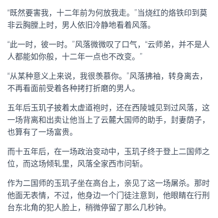
“既然要害我，十二年前为何放我走。”当烧红的烙铁印到莫
非云胸膛上时，男人依旧冷静地看着风落。
“此一时，彼一时。”风落微微叹了口气，“云师弟，并不是人
人都能如你般，十二年一点也不改变。”
“从某种意义上来说，我很羡慕你。”风落拂袖，转身离去，
不再看面前受着各种拷打折磨的男人。
五年后玉玑子披着太虚道袍时，还在西陵城见到过风落，这
一场背离和出卖让他当上了云麓大国师的助手，封妻荫子，
也算有了一场富贵。
而十五年后，在一场政治变动中，玉玑子终于登上二国师之
位，而这场倾轧里，风落全家西市问斩。
作为二国师的玉玑子坐在高台上，亲见了这一场屠杀。那时
他面无表情，不过，他身边一个门徒注意到，他眼睛在行刑
台东北角的犯人脸上，稍微停留了那么几秒钟。