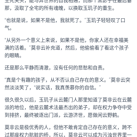
生死关头，能与异世界的自我相通，而那个黑影子在最后霎
那，汲取了全宅的所有魂魄，以换取玉玑子的重生。
“也就是说，如果不是他，我就死了。”玉玑子轻轻叹了口
气。
“从另外一个意义上来说，如果不是他，你家人还在幸福美
满的活着。”莫非云补充道，然后，他偷偷看了看这个孩子
的眼睛。
还是那么平静而清澈，没有任何的悲愁和自责。
“真是个有趣的孩子，从不否认自己存在的意义。”莫非云突
然淡淡笑了，“说实话，我真羡慕你的自信。”
很久很久以后，玉玑子从云麓门人那里知道了莫非云在云麓
派的地位，他是云麓术法最杰出的弟子，却在权力争夺中受
到排挤，最终被逐出门派，云游济世，愿做闲云野鹤。
莫非云是极优秀的人，但他不敢肯定自己存在的意义，跨不
过那座权力肮脏的桥，所以，莫非云可以成为污浊世界里一