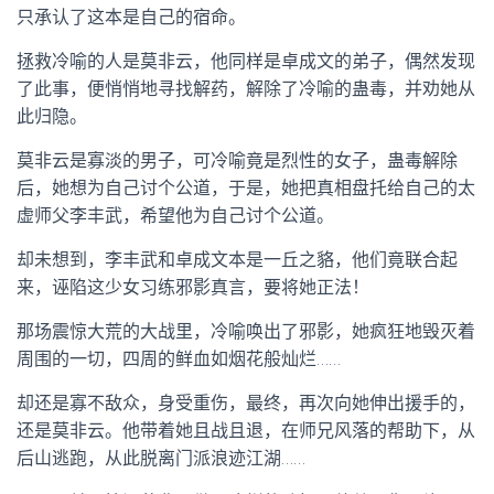
只承认了这本是自己的宿命。
拯救冷喻的人是莫非云，他同样是卓成文的弟子，偶然发现
了此事，便悄悄地寻找解药，解除了冷喻的蛊毒，并劝她从
此归隐。
莫非云是寡淡的男子，可冷喻竟是烈性的女子，蛊毒解除
后，她想为自己讨个公道，于是，她把真相盘托给自己的太
虚师父李丰武，希望他为自己讨个公道。
却未想到，李丰武和卓成文本是一丘之貉，他们竟联合起
来，诬陷这少女习练邪影真言，要将她正法！
那场震惊大荒的大战里，冷喻唤出了邪影，她疯狂地毁灭着
周围的一切，四周的鲜血如烟花般灿烂……
却还是寡不敌众，身受重伤，最终，再次向她伸出援手的，
还是莫非云。他带着她且战且退，在师兄风落的帮助下，从
后山逃跑，从此脱离门派浪迹江湖……