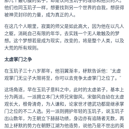
那几个最心腹的弟子，却是认同玉玑子的理想和抱负的人。
他们也同玉玑子一样，想要找到另一个世界的自我，想获得
被神灵封印的力量，成为真正的人。
在这几个人眼里，寂寞的师父是如此高大，因为他在以凡人
之躯，消耗自己有限的年华，去实践一个无人敢触及的梦
想。这个梦想若是成为现实，改变的，将是整个人类，以及
大荒的所有规则。
太虚掌门之争
在玉玑子三十八岁那年，他羽翼渐丰，柕默告诉他：“太虚
观掌门无尘子大限将至，你可以去竞争太虚掌门之位了。”
这场角逐，早在玉玑子意料之中，此时的太虚弟子，基本上
分为两派，一派拥立本门大师兄宋御风，宋御风自幼在太虚
观长大，根骨清奇，为人谦和，论家世才德武功都是继承掌
门之位的不二人选。另一派则拥护年轻的玉玑子，说玉玑子
出山数年，为王朝立下赫赫功绩，身边亦有追随者无数，再
加上柕默的势力在朝野江湖为他造势，说他乃是不世出的英