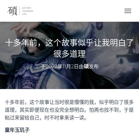
切
换
导
航
十多年前，这个故事似乎让我明白了
很多道理
于
2022年11月2日
由
碩
发布
十多年前，这个故事让当时很是懵懂的我，似乎明白了很多
道理，其实即便现在也没完全想明白。怕再也找不到，于是
粘过来留给自己，时不时拿来读一读。
童年玉玑子