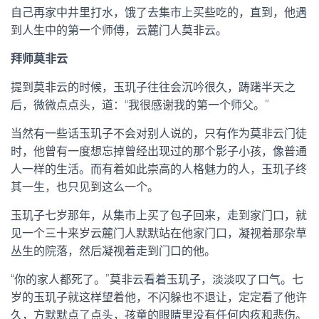
自己再家中井里打水，饿了去集市上买些吃的，直到，他遇
到人生中的第一个师傅，云麓门人莫非云。
拜师莫非云
提到莫非云的时候，玉玑子往往会沉吟很久，踌躇半天之
后，微微点点头，道：“我很感谢我的第一个师父。”
当然有一些话玉玑子不会对别人说的，只有作为莫非云门徒
时，他曾有一度想忘掉曾经出现过的那个影子小孩，像普通
人一样的生活。而有着如此崇高的人格魅力的人，玉玑子终
其一生，也只见到这么一个。
玉玑子七岁那年，从集市上买了包子回来，走到家门口，就
见一个三十来岁云麓门人默默站在他家门口，凝视着那杂草
丛生的院落，然后凝视着走到门口的他。
“你的家人都死了。”莫非云看着玉玑子，淡淡叹了口气。七
岁的玉玑子就这样望着他，不闪躲也不退让，定定看了他许
久，方默默点了点头，孩童的眼睛里没有任何内疚和悲伤。