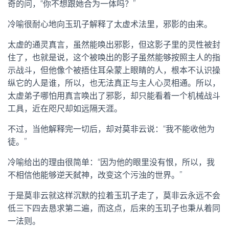
奇的问，“你不想跟她合为一体吗？”
冷喻很耐心地向玉玑子解释了太虚术法里，邪影的由来。
太虚的通灵真言，虽然能唤出邪影，但这影子里的灵性被封
住了，也就是说，这个被唤出的影子虽然能够按照主人的指
示战斗，但他像个被捂住耳朵蒙上眼睛的人，根本不认识操
纵它的人是谁，所以，也无法真正与主人心灵相通。所以，
太虚弟子哪怕用真言唤出了邪影，却只能看着一个机械战斗
工具，近在咫尺却如远隔天涯。
不过，当他解释完一切后，却对莫非云说：“我不能收他为
徒。”
冷喻给出的理由很简单：“因为他的眼里没有恨，所以，我
不相信他能够逆天弑神，改变这个污浊的世界。”
于是莫非云就这样沉默的拉着玉玑子走了，莫非云永远不会
低三下四去恳求第二遍，而这点，后来的玉玑子也秉从着同
一法则。