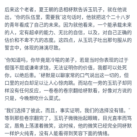
后来这个老者，夏王朝的丞相柕默告诉玉玑子，就在他说
出，“你的队伍里，需要我”这句话时，他就把这个二十八岁
的青年看成了自己的未来。因为就他看来，一个能承载未来
的人，定有超卓的能力、无比的自信，以及，对自己正确的
估价和不卑不亢的态度。这四点，从玉玑子吐出那句服从的
誓言中，体现的淋漓尽致。
“你知道吗，你毕竟是冷喻的弟子，若是当时你表现的过于
倔强不屈或谦卑求饶，无法证明你的价值，我都可以处死
你，以绝后患。”柕默是以聊家常的口气说出这一切的，但
口里的对白却足以让人心惊肉跳。而站在一旁的玉玑子却同
样没有任何反应，一卷卷的卷宗翻给柕默看，好像对方说的
只是，今晚想吃什么菜式。
“我们选择了彼此，而且，事实证明，我们的选择没有错。”
等到那些卷宗翻完了，玉玑子微微抬起眼睛，目光直率而笃
定，唇角上荡漾着微笑，这时候，他的微笑已经完全同柕默
一样炉火纯青，没有人能看得到笑容下面的情绪。