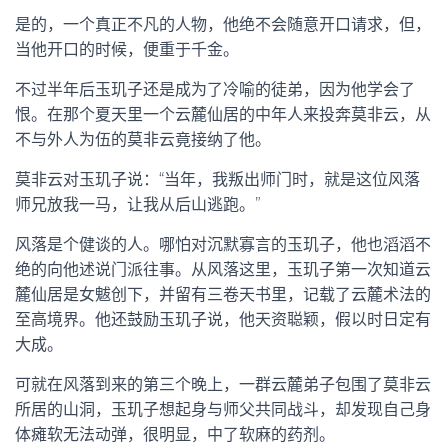
是的，一个真正不凡的人物，他绝不会随意开口请求，但，
当他开口的时候，便重于千金。
不过半年后玉玑子还是成为了冷喻的徒弟，因为他学会了
恨。在那个夏天里一个云麓仙居的中年人来投奔莫非云，从
不与外人为伍的莫非云竟接纳了他。
莫非云对玉玑子说：“当年，我叛出师门时，就是这位风落
师兄放我一马，让我从后山逃跑。”
风落是个健谈的人。哪怕对沉默寡言的玉玑子，他也滔滔不
绝的向他述说门派往事。从风落这里，玉玑子第一次知道云
麓仙居是女魃创下，并留有三卷天书里，记载了云麓术法的
至高境界。他还鼓励玉玑子说，他天资聪颖，假以时日定有
大成。
可就在风落到来的第三个晚上，一群云麓弟子包围了莫非云
所居的山洞，玉玑子想起身与师父共同战斗，却发现自己身
体瘫软无法动弹，很明显，中了软麻的药剂。