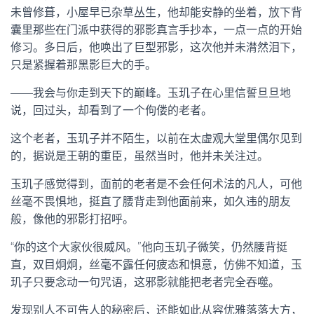
未曾修葺，小屋早已杂草丛生，他却能安静的坐着，放下背
囊里那些在门派中获得的邪影真言手抄本，一点一点的开始
修习。多日后，他唤出了巨型邪影，这次他并未潸然泪下，
只是紧握着那黑影巨大的手。
——我会与你走到天下的巅峰。玉玑子在心里信誓旦旦地
说，回过头，却看到了一个佝偻的老者。
这个老者，玉玑子并不陌生，以前在太虚观大堂里偶尔见到
的，据说是王朝的重臣，虽然当时，他并未关注过。
玉玑子感觉得到，面前的老者是不会任何术法的凡人，可他
丝毫不畏惧地，挺直了腰背走到他面前来，如久违的朋友
般，像他的邪影打招呼。
“你的这个大家伙很威风。”他向玉玑子微笑，仍然腰背挺
直，双目炯炯，丝毫不露任何疲态和惧意，仿佛不知道，玉
玑子只要念动一句咒语，这邪影就能把老者完全吞噬。
发现别人不可告人的秘密后，还能如此从容优雅落落大方，