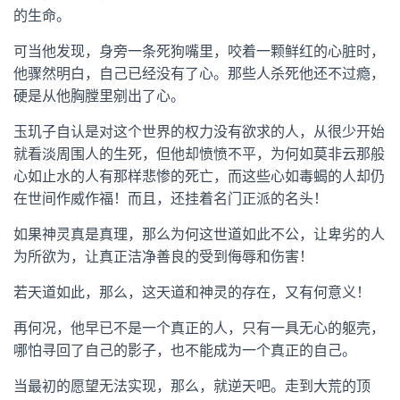
的生命。
可当他发现，身旁一条死狗嘴里，咬着一颗鲜红的心脏时，
他骤然明白，自己已经没有了心。那些人杀死他还不过瘾，
硬是从他胸膛里剜出了心。
玉玑子自认是对这个世界的权力没有欲求的人，从很少开始
就看淡周围人的生死，但他却愤愤不平，为何如莫非云那般
心如止水的人有那样悲惨的死亡，而这些心如毒蝎的人却仍
在世间作威作福！而且，还挂着名门正派的名头！
如果神灵真是真理，那么为何这世道如此不公，让卑劣的人
为所欲为，让真正洁净善良的受到侮辱和伤害！
若天道如此，那么，这天道和神灵的存在，又有何意义！
再何况，他早已不是一个真正的人，只有一具无心的躯壳，
哪怕寻回了自己的影子，也不能成为一个真正的自己。
当最初的愿望无法实现，那么，就逆天吧。走到大荒的顶