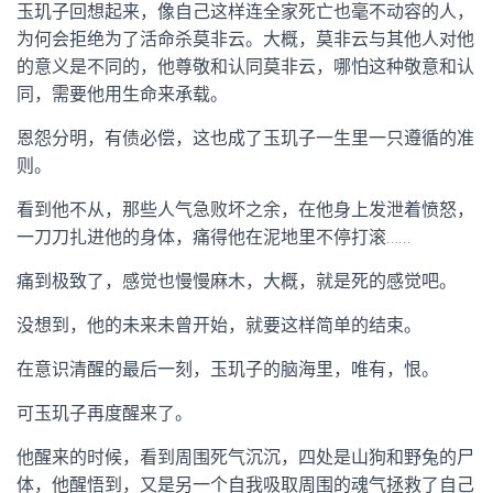
玉玑子回想起来，像自己这样连全家死亡也毫不动容的人，
为何会拒绝为了活命杀莫非云。大概，莫非云与其他人对他
的意义是不同的，他尊敬和认同莫非云，哪怕这种敬意和认
同，需要他用生命来承载。
恩怨分明，有债必偿，这也成了玉玑子一生里一只遵循的准
则。
看到他不从，那些人气急败坏之余，在他身上发泄着愤怒，
一刀刀扎进他的身体，痛得他在泥地里不停打滚……
痛到极致了，感觉也慢慢麻木，大概，就是死的感觉吧。
没想到，他的未来未曾开始，就要这样简单的结束。
在意识清醒的最后一刻，玉玑子的脑海里，唯有，恨。
可玉玑子再度醒来了。
他醒来的时候，看到周围死气沉沉，四处是山狗和野兔的尸
体，他醒悟到，又是另一个自我吸取周围的魂气拯救了自己