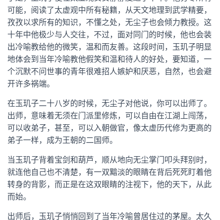
可能，阅读了太虚观中所有秘籍，从天文地理到武学精要，
孜孜以求所有的知识，不懂之处，无尘子也会倾力教授。这
十年中他极少与人交往，不过，面对同门的时候，他也会装
出冷喻教给他的微笑，温和而友善。这段时间，玉玑子明显
地体会到当年冷喻教他假笑和温和待人的好处，要知道，一
个沉默不问世事的青年很难招人嫉妒和厌恶，自然，也会避
开许多祸端。
在玉玑子二十八岁的时候，无尘子对他说，你可以出师了。
出师，意味着无须在门派里修炼，可以自由在江湖上闯荡，
可以收弟子，甚至，可以入朝做官，像太虚历代修为更高的
弟子一样，成为王朝的二国师。
当玉玑子背着宝剑和葫芦，顺从地向无尘掌门叩头拜别时，
就连他自己也不清楚，有一双黯淡的眼睛在背后死死盯着他
转身的背影，而正是在这双眼睛的注视下，他的天下，从此
而始。
出师后，玉玑子悄悄回到了当年冷喻曾居住过的茅屋。太久