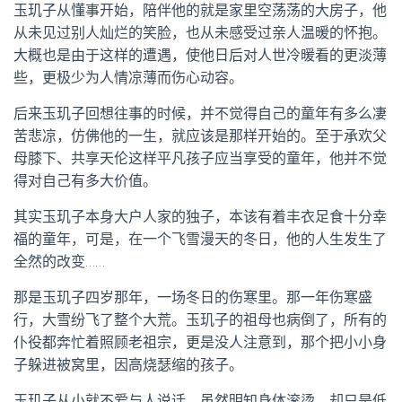
玉玑子从懂事开始，陪伴他的就是家里空荡荡的大房子，他
从未见过别人灿烂的笑脸，也从未感受过亲人温暖的怀抱。
大概也是由于这样的遭遇，使他日后对人世冷暖看的更淡薄
些，更极少为人情凉薄而伤心动容。
后来玉玑子回想往事的时候，并不觉得自己的童年有多么凄
苦悲凉，仿佛他的一生，就应该是那样开始的。至于承欢父
母膝下、共享天伦这样平凡孩子应当享受的童年，他并不觉
得对自己有多大价值。
其实玉玑子本身大户人家的独子，本该有着丰衣足食十分幸
福的童年，可是，在一个飞雪漫天的冬日，他的人生发生了
全然的改变……
那是玉玑子四岁那年，一场冬日的伤寒里。那一年伤寒盛
行，大雪纷飞了整个大荒。玉玑子的祖母也病倒了，所有的
仆役都奔忙着照顾老祖宗，更是没人注意到，那个把小小身
子躲进被窝里，因高烧瑟缩的孩子。
玉玑子从小就不爱与人说话，虽然明知身体滚烫，却只是低