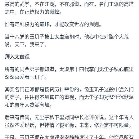
最高的武学，不在江湖，不在邪道，而在，名门正派的高塔
之中，在正统权力的巅峰。
惟有走到权力的巅峰，才能改变世界的规则。
当十八岁的玉玑子披上太虚道袍时，他心中在对整个大荒
说，天下，我来了。
拜入太虚观
所有的同辈弟子都知道，太虚第十四代掌门无尘子私心底里
深深喜爱着玉玑子。
其实名门正派都是按资历排辈份的，像玉玑子这般中途入门
的弟子，往往得不到真正的重视，而无尘子却对整个沉默温
和的青年人赞赏有加。
后来有传闻，无尘子私下里对同辈长老评价说，这个年青人
虽然不爱说话，但神情坚毅沉稳，未来，修为定不可限量。
于是，玉玑子便在太虚观安安静静度过了十年。他穷尽所有