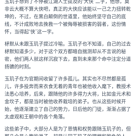
玉玑子想到了不停被江湖人士提及的“大侠”二字，他想，莫
非云大概不算大侠吧，真正的大侠应该能以一己之力扭转乾
坤的，不过，在黑白颠倒的世道里，他始终坚守自己的底
线，不计成败地去挽救一个被侮辱被损害的弱者，这份情
怀，当得起“侠”这一字。
柕默从未跟玉玑子提过冷喻。玉玑子也不知道，自己的过去
柕默知道多少，对于这个双方都暗自揣测却从不言说的秘
密，他们两人就这样沉寂下去，直到未来那个命中注定分道
扬镳的时刻。
玉玑子在为官期间收留了许多孤儿。其实也不尽然都是孤
儿，许多投奔而来衣食无着的青年也被他收入麾下，教授术
法悉心培养，后来，跟随他的许多得力大将，比如金元术和
金坎子，都是当时被他收养栽培的弟子。也从这些时候开
始，他逐渐建立了自己的势力，日后他的门徒，渐渐占据了
太虚观和王朝中的各个角落。
这些弟子中，大部分人是为了恩情和权势跟随玉玑子的，但