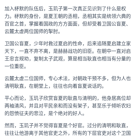
加入柕默的队伍后，玉玑子第一次真正见识到了什么是权
力。柕默的身份，是夏王朝的丞相，丞相其实是统领六典的
百官之首，掌握着国政的方方面面，但却受着卫国公盲夏、
云麓太虚两位国师的掣肘。
卫国公盲夏，少年时救过夏启的性命，后来追随夏启建立家
天下，一直不弃不离，是赫赫战功的旧臣。在朝中一直对启
王忠言规劝，复制太子武观，算是相当耿直也相当有分量的
一位重臣。
云麓太虚二位国师，专心术法，对朝政干预不多，但为人也
清明耿直，在朝堂上，往往也向着盲夏说话的。
平心而论，玉玑子欣赏盲夏的耿直与清明的，他身居高位却
两袖清风，并且对平民亲和而没有架子，甚至乐于倾听农妇
的怨愤征夫的悲泣，是个绝对的好人。
然而，玉玑子并不觉得盲夏是个好官。过分的清明和耿直，
往往让他游离于其他官吏之外，所有的下层官吏对这个卫国