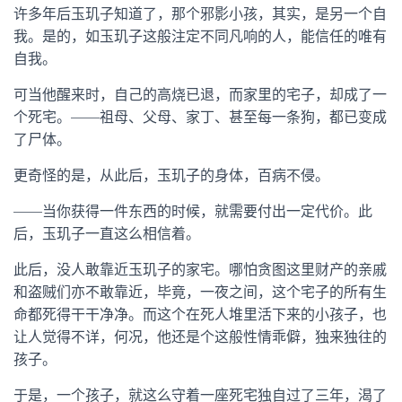
许多年后玉玑子知道了，那个邪影小孩，其实，是另一个自
我。是的，如玉玑子这般注定不同凡响的人，能信任的唯有
自我。
可当他醒来时，自己的高烧已退，而家里的宅子，却成了一
个死宅。——祖母、父母、家丁、甚至每一条狗，都已变成
了尸体。
更奇怪的是，从此后，玉玑子的身体，百病不侵。
——当你获得一件东西的时候，就需要付出一定代价。此
后，玉玑子一直这么相信着。
此后，没人敢靠近玉玑子的家宅。哪怕贪图这里财产的亲戚
和盗贼们亦不敢靠近，毕竟，一夜之间，这个宅子的所有生
命都死得干干净净。而这个在死人堆里活下来的小孩子，也
让人觉得不详，何况，他还是个这般性情乖僻，独来独往的
孩子。
于是，一个孩子，就这么守着一座死宅独自过了三年，渴了