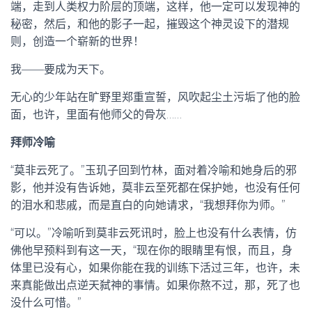
端，走到人类权力阶层的顶端，这样，他一定可以发现神的
秘密，然后，和他的影子一起，摧毁这个神灵设下的潜规
则，创造一个崭新的世界！
我——要成为天下。
无心的少年站在旷野里郑重宣誓，风吹起尘土污垢了他的脸
面，也许，里面有他师父的骨灰……
拜师冷喻
“莫非云死了。”玉玑子回到竹林，面对着冷喻和她身后的邪
影，他并没有告诉她，莫非云至死都在保护她，也没有任何
的泪水和悲戚，而是直白的向她请求，“我想拜你为师。”
“可以。”冷喻听到莫非云死讯时，脸上也没有什么表情，仿
佛他早预料到有这一天，“现在你的眼睛里有恨，而且，身
体里已没有心，如果你能在我的训练下活过三年，也许，未
来真能做出点逆天弑神的事情。如果你熬不过，那，死了也
没什么可惜。”