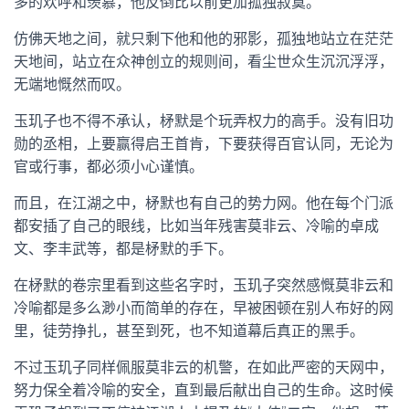
多的欢呼和羡慕，他反倒比以前更加孤独寂寞。
仿佛天地之间，就只剩下他和他的邪影，孤独地站立在茫茫
天地间，站立在众神创立的规则间，看尘世众生沉沉浮浮，
无端地慨然而叹。
玉玑子也不得不承认，柕默是个玩弄权力的高手。没有旧功
勋的丞相，上要赢得启王首肯，下要获得百官认同，无论为
官或行事，都必须小心谨慎。
而且，在江湖之中，柕默也有自己的势力网。他在每个门派
都安插了自己的眼线，比如当年残害莫非云、冷喻的卓成
文、李丰武等，都是柕默的手下。
在柕默的卷宗里看到这些名字时，玉玑子突然感慨莫非云和
冷喻都是多么渺小而简单的存在，早被困顿在别人布好的网
里，徒劳挣扎，甚至到死，也不知道幕后真正的黑手。
不过玉玑子同样佩服莫非云的机警，在如此严密的天网中，
努力保全着冷喻的安全，直到最后献出自己的生命。这时候