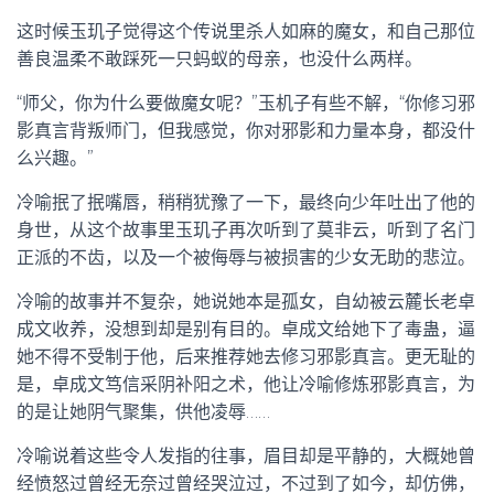
这时候玉玑子觉得这个传说里杀人如麻的魔女，和自己那位
善良温柔不敢踩死一只蚂蚁的母亲，也没什么两样。
“师父，你为什么要做魔女呢？”玉机子有些不解，“你修习邪
影真言背叛师门，但我感觉，你对邪影和力量本身，都没什
么兴趣。”
冷喻抿了抿嘴唇，稍稍犹豫了一下，最终向少年吐出了他的
身世，从这个故事里玉玑子再次听到了莫非云，听到了名门
正派的不齿，以及一个被侮辱与被损害的少女无助的悲泣。
冷喻的故事并不复杂，她说她本是孤女，自幼被云麓长老卓
成文收养，没想到却是别有目的。卓成文给她下了毒蛊，逼
她不得不受制于他，后来推荐她去修习邪影真言。更无耻的
是，卓成文笃信采阴补阳之术，他让冷喻修炼邪影真言，为
的是让她阴气聚集，供他凌辱……
冷喻说着这些令人发指的往事，眉目却是平静的，大概她曾
经愤怒过曾经无奈过曾经哭泣过，不过到了如今，却仿佛，