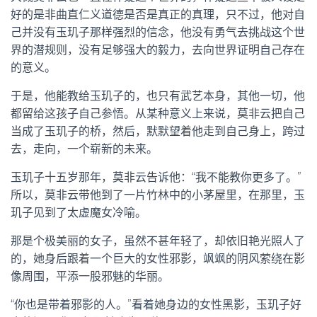
好的是非曲直仁义道德是否是真正的真理，只不过，他对自
己并没有玉玑子那样强烈的信念，他没有勇气去挑战这个世
界的潜规则，没有足够强大的毅力，去向世界证明自己存在
的意义。
于是，他能教给玉玑子的，也只有武艺本身，其他一切，他
都留给这孩子自己参悟。从某种意义上来说，莫非云把自己
当成了玉玑子的桥，然后，默默望着他走到自己身上，跨过
去，走向，一个崭新的未来。
玉玑子十五岁那年，莫非云告诉他：“我不能教你更多了。”
所以，莫非云带他到了一片竹林中的小茅屋里，在那里，玉
玑子见到了太虚魔女冷喻。
那是个极美丽的女子，虽然不甚年轻了，却依旧艳光照人了
的，她身后跟着一个巨大的女性邪影，飒飒的阴风萦绕在影
像周围，平添一股邪魅的华丽。
“你也是带着邪影的人。”看着她身边的女性黑影，玉玑子好