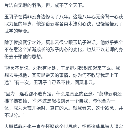
片洁白无瑕的羽毛，但，成不了全天下。
玉玑子在莫非云身边修习了八年。这是八年心无旁骛一心获
取力量的年岁，他深谙云麓各类术法和心诀，也慢慢悟到了
武学的精要。
除了传授武学之外，莫非云很少跟玉玑子说话。他似乎完全
不在意这个渐渐成长的孩子内心的变化，也从不以老师的身
份去干预他的思想。
“神灵不是说，邪影有坏处，于是把邪影封印起来了么。我
想去寻找他，其实是逆天的事情，你为何不教导我走上正
途？”有一次，玉玑子自己忍不住，问莫非云。
“因为，连我都不敢肯定，什么是真正的正途。”莫非云淡淡
拂了拂衣袖，“你不过是想找到另一个自我，与他合为一
体，成为大荒开始时，真正的人。就我看来，这个欲念，并
不过分。”
大概莫非云也一直在怀疑这个世界的，怀疑这些早被人设定