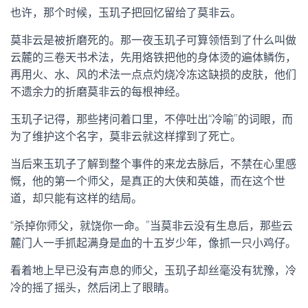
也许，那个时候，玉玑子把回忆留给了莫非云。
莫非云是被折磨死的。那一夜玉玑子可算领悟到了什么叫做
云麓的三卷天书术法，先用烙铁把他的身体烫的遍体鳞伤，
再用火、水、风的术法一点点灼烧冷冻这缺损的皮肤，他们
不遗余力的折磨莫非云的每根神经。
玉玑子记得，那些拷问着口里，不停吐出“冷喻”的词眼，而
为了维护这个名字，莫非云就这样撑到了死亡。
当后来玉玑子了解到整个事件的来龙去脉后，不禁在心里感
慨，他的第一个师父，是真正的大侠和英雄，而在这个世
道，却只能有这样的结局。
“杀掉你师父，就饶你一命。”当莫非云没有生息后，那些云
麓门人一手抓起满身是血的十五岁少年，像抓一只小鸡仔。
看着地上早已没有声息的师父，玉玑子却丝毫没有犹豫，冷
冷的摇了摇头，然后闭上了眼睛。