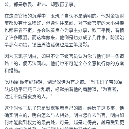
公，都是敬畏、避讳、却敷衍了事。
在这些官场的沉浮中，玉玑子自认不是清明的。他对金银财
宝都没有什么嗜好，但逢迎往来间，对下级官吏的大小供奉
也都来者不拒，亦会昧着良心为事主办事，欺压平民，看惯
了许多眼泪。而这样做来，他倒是也办成了几件事，防涝治
旱都有功绩，镇压周边诸侯也是立竿见影。
因为玉玑子明白，如果不让下级官员认为你与他们是一条道
路上的，便无法同心，他们也不可能全心全意执行你的方案
和措施。
“没想到你年纪轻轻，倒是深谙为官之道。”当玉玑子带领军
队成功平定燕丘之乱后，柕默拍着他的肩膀道，“为官者，
注定不能是寂寞的人。”
这个时候玉玑子只是默默望着自己的脚。经历了这多事，他
确实明白的，明白怎么与人相处，明白怎样去当官，明白如
何才能爬到权力的最高处，可是，越是走得高，越是受到更