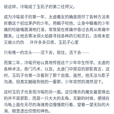
就这样，冷喻成了玉玑子的第二任师父。
成为冷喻弟子的第一年，太虚魔女的确是用尽了各种方法来
折磨这个初出茅庐的少年。用蝎子咬他，让身中蝎毒的少年
痛的咬破嘴唇满地打滚，常常是在疼痛中昏过去再从疼痛中
醒来。让他去寒冰洞火焰窟寻找各种药引和灵石，冻疮未愈
又被火灼伤……许许多多日夜，玉玑子心里
只有唯一的念头——活下去，挺住，活下去——
而第二年，冷喻开始认真地传授这个少年毕生所学。太虚的
各种术法，奇门巧术，以及，太虚门中禁忌的邪影真言，这
时，玉玑子也第一次看到了那个自我，虽然，他无法与影子
沟通，但真实触碰到他的一霎那，少年突然的潸然泪下。
这时玉玑子也发现冷喻的另一面。这位嗜杀的魔女最爱唤出
的并不是邪影，而是一只大大的玄龟，无聊的时候，便骑在
乌龟上面在无尽的海滩旁边慢慢爬行着，望着一望无际的大
海，眼里透出倥偬的神色。