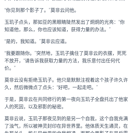
“你见到那个影子了。”莫非云问他。
玉玑子点头，那如豆的黑眼睛陡然发出了炯炯的光亮：“你
知道他，那么，你也应该知道，获得力量的办法。”
“是的，我知道。”莫非云应道。
“我要跟随你。”突然地，玉玑子擒住了莫非云的衣摆，死死
不放开，“请告诉我获取力量的方法，我乐意付出任何代
价。”
莫非云没有拒绝玉玑子。他只是默默注视着这个孩子许久许
久，然后微微点了点头：“好吧，一起走吧。”
于是，莫非云在共同修行的第一夜向玉玑子全盘托出了他家
人的死因，以及邪影的秘密。
莫非云说，玉玑子那夜见到的是另一个自我，这个自我充满
了浊气，所以被神灵封印在异世界里。他体质天生通灵，在