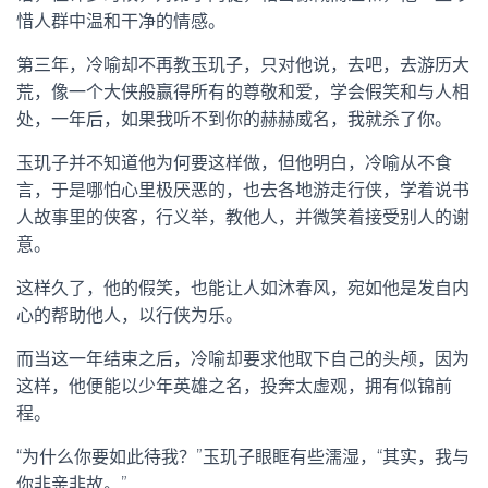
惜人群中温和干净的情感。
第三年，冷喻却不再教玉玑子，只对他说，去吧，去游历大
荒，像一个大侠般赢得所有的尊敬和爱，学会假笑和与人相
处，一年后，如果我听不到你的赫赫威名，我就杀了你。
玉玑子并不知道他为何要这样做，但他明白，冷喻从不食
言，于是哪怕心里极厌恶的，也去各地游走行侠，学着说书
人故事里的侠客，行义举，教他人，并微笑着接受别人的谢
意。
这样久了，他的假笑，也能让人如沐春风，宛如他是发自内
心的帮助他人，以行侠为乐。
而当这一年结束之后，冷喻却要求他取下自己的头颅，因为
这样，他便能以少年英雄之名，投奔太虚观，拥有似锦前
程。
“为什么你要如此待我？”玉玑子眼眶有些濡湿，“其实，我与
你非亲非故。”