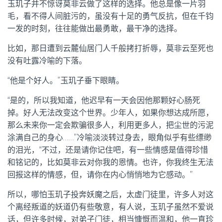
玉玑子并不惊讶莫非云做了这样的选择。他总是像一片羽
毛，看不得人间脏污的，虽没有十足的勇气反抗，但在千钧
一发的时刻，往往能做出最勇敢，最干净的选择。
比如，那日遭到云麓仙居门人千般拷打折辱，莫非云至死也
没有吐露冷喻的下落。
“他是个好人。”玉玑子垂下眼睛。
“是的，所以我知道，他迟早有一天会因他那颗好心肠死
掉。好人无法改变这个世界。少年人，如果你想达成所愿，
那么未来你一定会欺骗很多人，利用更多人，把尘世的污泥
涂满自己的身心……”冷喻淡淡转过身去，眼角似乎有些缥缈
的泪光，“不过，还是请你记住吧，有一些情感是值得珍惜
和铭记的，比如莫非云对你我的恩情。也许，你我终生无法
回报这样的情感，但，请你在内心悄悄地为它感动。”
所以，哪怕玉玑子投奔妖魔之后，太虚门徒里，许多人对这
个离经叛道的妖道仍有些敬意，有人说，玉玑子虽然不爱说
话，但许多时候，对弟子门徒，相当慷慨而温和，他一直珍